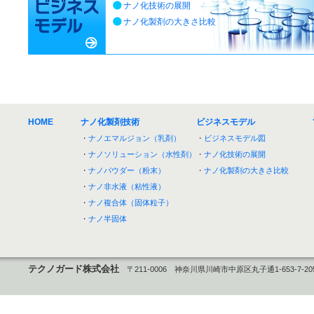
ナノ化技術の展開
ナノ化製剤の大きさ比較
HOME
ナノ化製剤技術
ビジネスモデル
・
ナノエマルジョン（乳剤）
・
ビジネスモデル図
・
ナノソリューション（水性剤）
・
ナノ化技術の展開
・
ナノパウダー（粉末）
・
ナノ化製剤の大きさ比較
・
ナノ非水液（粘性液）
・
ナノ複合体（固体粒子）
・
ナノ半固体
テクノガード株式会社
〒211-0006 神奈川県川崎市中原区丸子通1-653-7-20